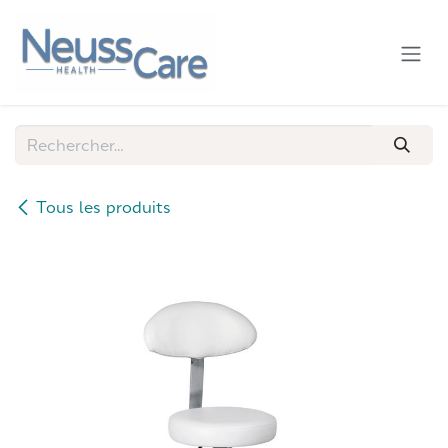
Se rendre au contenu
Tous les produits