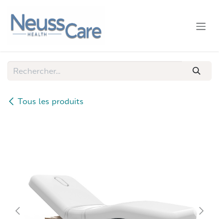
Se rendre au contenu
Tous les produits