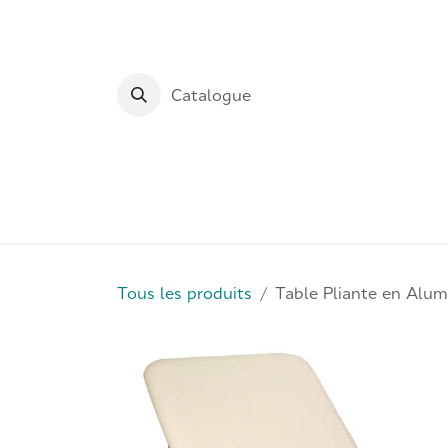
Se rendre au contenu
Catalogue
Accueil
Tables de Physi
Tous les produits
Table Pliante en Alum