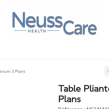
othérapie
Tables de soins
Fauteuils de soins
inium 3 Plans
Table Plian
Plans