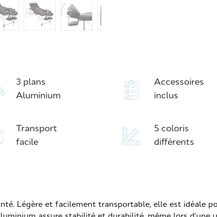
3 plans
Accessoires
Aluminium
inclus
Transport
5 coloris
facile
différents
té. Légère et facilement transportable, elle est idéale p
luminium assure stabilité et durabilité, même lors d’une u