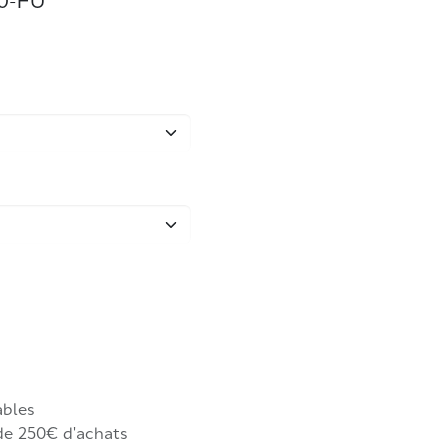
0-FU
ables
 de 250€ d'achats