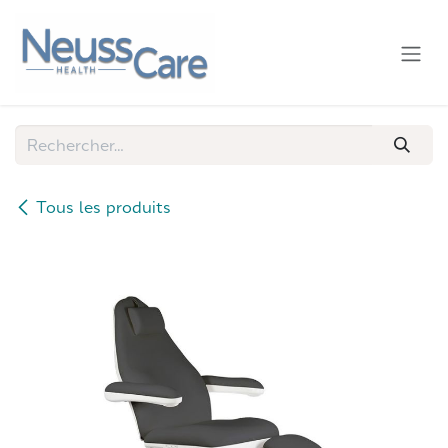
Se rendre au contenu
Tous les produits